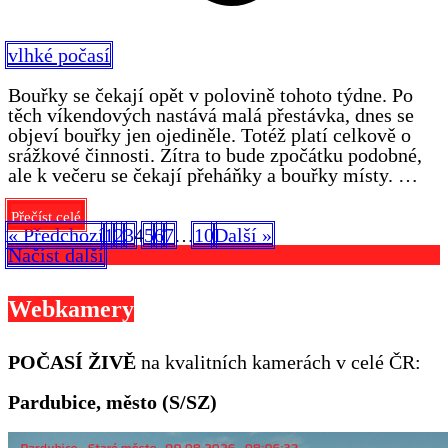
vlhké počasí
Bouřky se čekají opět v polovině tohoto týdne. Po
těch víkendových nastává malá přestávka, dnes se
objeví bouřky jen ojediněle. Totéž platí celkově o
srážkové činnosti. Zítra to bude zpočátku podobné,
ale k večeru se čekají přeháňky a bouřky místy. …
Přečíst celé
« Předchozí
1
2
3
4
5
6
7
…
10
Další »
Načíst další
Webkamery
POČASÍ ŽIVĚ
na kvalitních kamerách v celé ČR:
Pardubice, město (S/SZ)