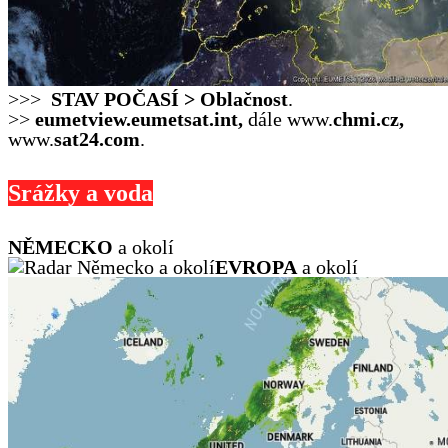
>>>
STAV POČASÍ >
Oblačnost
.
>>
eumetview.eumetsat.int,
dále www.
chmi.cz,
www.
sat24.com
.
Srážky a voda
NĚMECKO
a okolí
EVROPA
a okolí