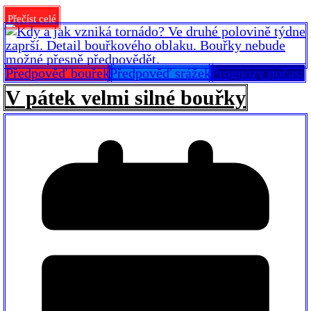
Přečíst celé
Předpověď bouřek
Předpověď srážek
Prognózy počasí
V pátek velmi silné bouřky