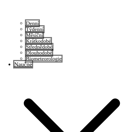
Denní
Týdenní
Měsíční
Krátkodobé
Střednědobé
Dlouhodobé
Biometeorologie
Naučné