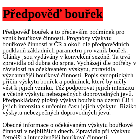
Předpověď bouřek
Předpověď bouřek a to především podmínek pro
vznik bouřkové činnosti. Prognózy výskytu
bouřkové činnosti v ČR a okolí dle předpovědních
podkladů základních parametrů pro vznik bouřek.
Články jsou vydávány v konvekční sezóně. Ta trvá
zpravidla od dubna do srpna. Vycházejí dle potřeby v
závislosti na očekávaném výskytu, zpravidla
významnější bouřkové činnosti. Popis synoptických
příčin výskytu bouřek a podmínek, které by měly
vést k jejich vzniku. Též podporovat jejich intenzitu
a včetně výskytu nebezpečných doprovodných jevů.
Předpokládaný plošný výskyt bouřek na území ČR i
jejich intenzita s určením času jejich výskytu. Riziko
výskytu nebezpečných doprovodných jevů.
Obecné informace o očekávaném výskytu bouřkové
činnosti v nejbližších dnech. Zpravidla při výskytu
četnější a intenzivnější bouřkové činnosti.