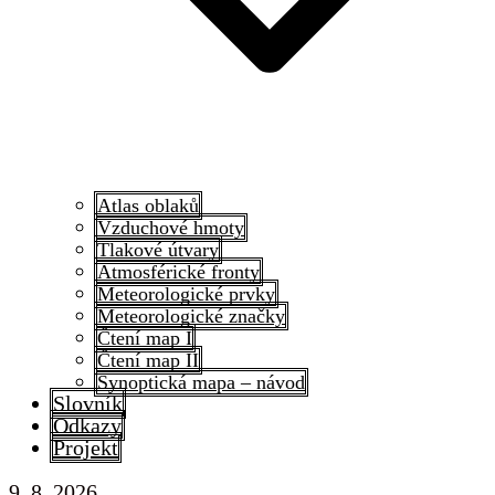
Atlas oblaků
Vzduchové hmoty
Tlakové útvary
Atmosférické fronty
Meteorologické prvky
Meteorologické značky
Čtení map I
Čtení map II
Synoptická mapa – návod
Slovník
Odkazy
Projekt
9. 8. 2026