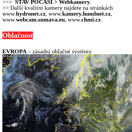
>>>
STAV POČASÍ > Webkamery
.
>> Další kvalitní kamery najdete na stránkách
www.
hydronet.cz
, www.
kamery.humlnet.cz
,
www.
webcam.sumava.eu
, www.
chmi.cz
.
Oblačnost
EVROPA
– zásadní oblačné systémy