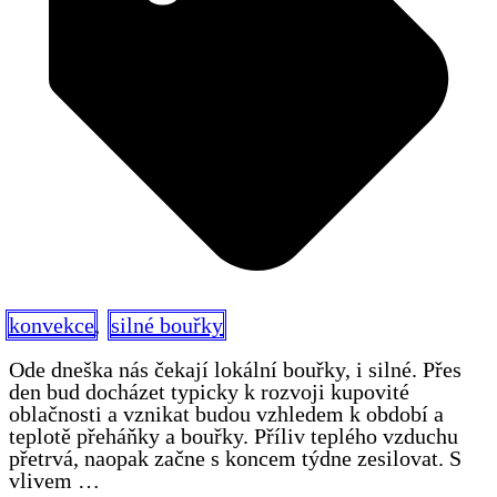
konvekce
,
silné bouřky
Ode dneška nás čekají lokální bouřky, i silné. Přes
den bud docházet typicky k rozvoji kupovité
oblačnosti a vznikat budou vzhledem k období a
teplotě přeháňky a bouřky. Příliv teplého vzduchu
přetrvá, naopak začne s koncem týdne zesilovat. S
vlivem …