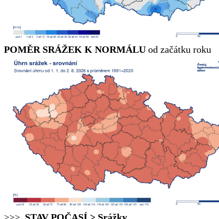
POMĚR SRÁŽEK K NORMÁLU
od začátku roku
>>>
STAV POČASÍ > Srážky
.