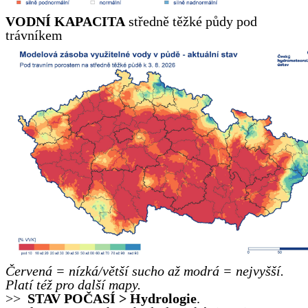
VODNÍ KAPACITA
středně těžké půdy pod
trávníkem
Červená = nízká/větší sucho až modrá = nejvyšší.
Platí též pro další mapy.
>>
STAV POČASÍ >
Hydrologie
.