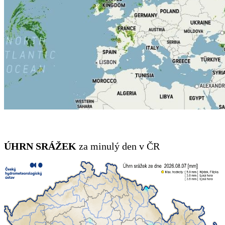
ÚHRN SRÁŽEK
za minulý den v ČR