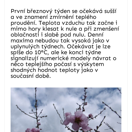
První březnový týden se očekává sušší
a ve znamení zmírnění teplého
proudění. Teplota vzduchu tak začne i
mimo hory klesat k nule a při zmenšení
oblačnosti i slabě pod nulu. Denní
maxima nebudou tak vysoká jako v
uplynulých týdnech. Očekávat je lze
spíše do 10°C, ale ke konci týdne
signalizují numerické modely návrat o
něco teplejšího počasí s výskytem
shodných hodnot teploty jako v
současní době.