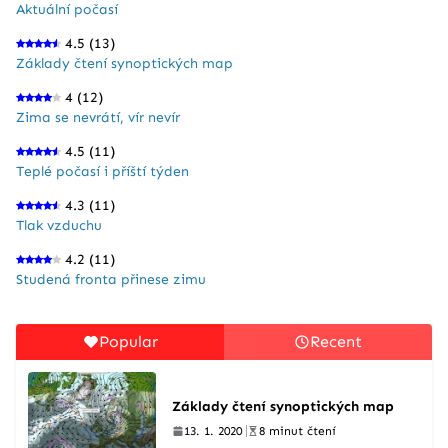
Aktuální počasí
4.5
(13)
Základy čtení synoptických map
4
(12)
Zima se nevrátí, vír nevír
4.5
(11)
Teplé počasí i příští týden
4.3
(11)
Tlak vzduchu
4.2
(11)
Studená fronta přinese zimu
Popular
Recent
Základy čtení synoptických map
13. 1. 2020
8 minut čtení