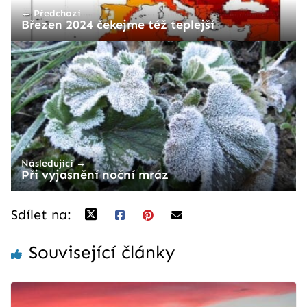
← Předchozí
Březen 2024 čekejme též teplejší
Následující →
Při vyjasnění noční mráz
Sdílet na:
Související články