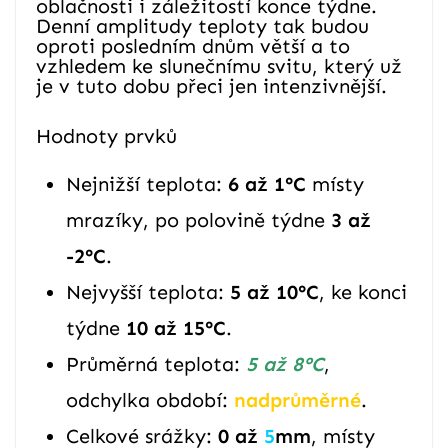
oblačnosti i záležitostí konce týdne.
Denní amplitudy teploty tak budou
oproti posledním dnům větší a to
vzhledem ke slunečnímu svitu, který už
je v tuto dobu přeci jen intenzivnější.
Hodnoty prvků
Nejnižší teplota:
6 až 1°C
místy
mrazíky, po polovině týdne
3 až
-2°C
.
Nejvyšší teplota:
5 až 10°C
, ke konci
týdne
10 až 15°C
.
Průměrná teplota:
5 až 8°C
,
odchylka období:
nadprůměrné
.
Celkové srážky:
0 až
5
mm
, místy