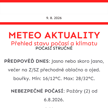
Skip
to
content
9. 8. 2026
METEO AKTUALITY
Přehled stavu počasí a klimatu
POČASÍ STRUČNĚ
PŘEDPOVĚĎ DNES
: Jasno nebo skoro jasno,
večer na Z/SZ přechodně oblačno a ojed.
bouřky. Min: 16/12°C. Max: 28/32°C.
NEBEZPEČNÉ POČASÍ
: Požáry (2) od
6.8.2026.