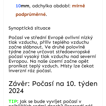
10
mm
, odchylka období:
mírně
podprůměrné
.
Synoptická situace
Počasí ve střední Evropě ovlivní nízký
tlak vzduchu, příliv teplého vzduchu
začne slábnout. Ve druhé polovině
týdne začne určovat středoevropské
počasí vysoký tlak vzduchu nad severní
Evropou. Na naše území začne opět
pronikat teplý vzduch. Místy lze čekat
inverzní ráz počasí.
Závěr: Počasí na 10. týden
2024
TIP
: Jak se bude vyvíjet počasí v
nejbližších sedmi dnech? Prozradí náš