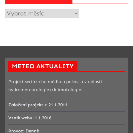
A
R
C
H
I
V
Č
L
Á
N
METEO AKTUALITY
K
Ů
Projekt seriózního média o počasí a v oblasti
hydrometeorologie a klimatologie.
Založení projektu:
21.1.2011
Vznik webu:
1.1.2018
Provoz:
Denně