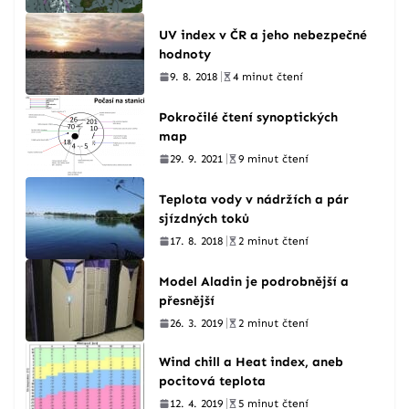
UV index v ČR a jeho nebezpečné
hodnoty
9. 8. 2018
4 minut čtení
Pokročilé čtení synoptických
map
29. 9. 2021
9 minut čtení
Teplota vody v nádržích a pár
sjízdných toků
17. 8. 2018
2 minut čtení
Model Aladin je podrobnější a
přesnější
26. 3. 2019
2 minut čtení
Wind chill a Heat index, aneb
pocitová teplota
12. 4. 2019
5 minut čtení