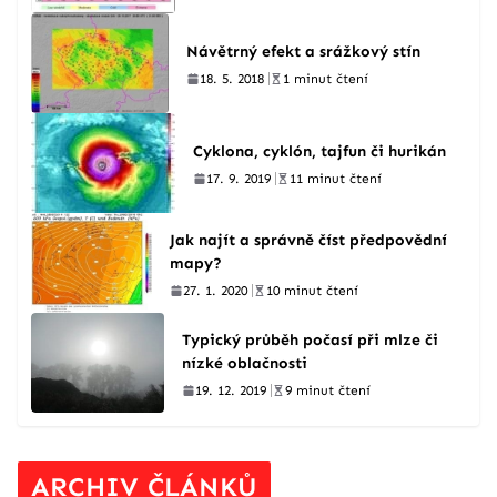
Návětrný efekt a srážkový stín
18. 5. 2018
1 minut čtení
Cyklona, cyklón, tajfun či hurikán
17. 9. 2019
11 minut čtení
Jak najít a správně číst předpovědní
mapy?
27. 1. 2020
10 minut čtení
Typický průběh počasí při mlze či
nízké oblačnosti
19. 12. 2019
9 minut čtení
ARCHIV ČLÁNKŮ