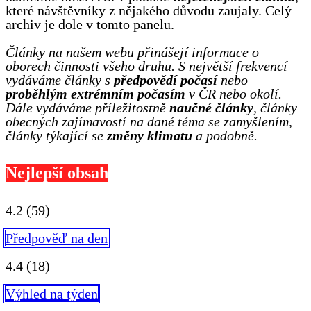
které návštěvníky z nějakého důvodu zaujaly. Celý
archiv je dole v tomto panelu.
Články na našem webu přinášejí informace o
oborech činnosti všeho druhu. S největší frekvencí
vydáváme články s
předpovědí počasí
nebo
proběhlým extrémním počasím
v ČR nebo okolí.
Dále vydáváme příležitostně
naučné články
, články
obecných zajímavostí na dané téma se zamyšlením,
články týkající se
změny klimatu
a podobně.
Nejlepší obsah
4.2
(59)
Předpověď na den
4.4
(18)
Výhled na týden