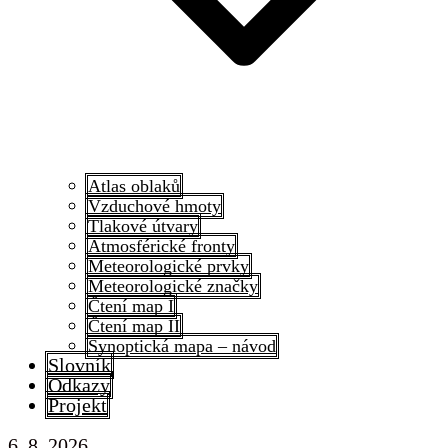
Atlas oblaků
Vzduchové hmoty
Tlakové útvary
Atmosférické fronty
Meteorologické prvky
Meteorologické značky
Čtení map I
Čtení map II
Synoptická mapa – návod
Slovník
Odkazy
Projekt
6. 8. 2026