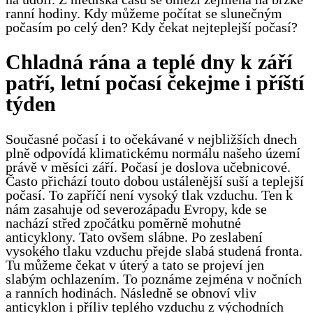
ranní hodiny. Kdy můžeme počítat se slunečným
počasím po celý den? Kdy čekat nejteplejší počasí?
Chladná rána a teplé dny k září
patří, letní počasí čekejme i příští
týden
Současné počasí i to očekávané v nejbližších dnech
plně odpovídá klimatickému normálu našeho území
právě v měsíci září. Počasí je doslova učebnicové.
Často přichází touto dobou ustálenější suší a teplejší
počasí. To zapříčí není vysoký tlak vzduchu. Ten k
nám zasahuje od severozápadu Evropy, kde se
nachází střed zpočátku poměrně mohutné
anticyklony. Tato ovšem slábne. Po zeslabení
vysokého tlaku vzduchu přejde slabá studená fronta.
Tu můžeme čekat v úterý a tato se projeví jen
slabým ochlazením. To poznáme zejména v nočních
a ranních hodinách. Následně se obnoví vliv
anticyklon i příliv teplého vzduchu z východních