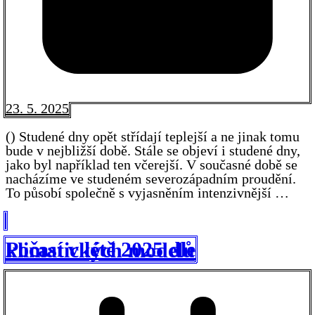
23. 5. 2025
() Studené dny opět střídají teplejší a ne jinak tomu
bude v nejbližší době. Stále se objeví i studené dny,
jako byl například ten včerejší. V současné době se
nacházíme ve studeném severozápadním proudění.
To působí společně s vyjasněním intenzivnější …
Počasí v létě 2025 dle klimatických modelů