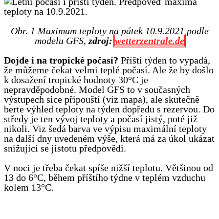
Obr. 1 Maximum teploty na pátek 10.9.2021 podle
modelu GFS,
zdroj:
wetterzentrale.de
Dojde i na tropické počasí?
Příští týden to vypadá,
že můžeme čekat velmi teplé počasí. Ale že by došlo
k dosažení tropické hodnoty 30°C je
nepravděpodobné. Model GFS to v současných
výstupech sice připouští (viz mapa), ale skutečně
berte výhled teploty na týden dopředu s rezervou. Do
středy je ten vývoj teploty a počasí jistý, poté již
nikoli. Viz šedá barva ve výpisu maximální teploty
na další dny uvedeném výše, která má za úkol ukázat
snižující se jistotu předpovědi.
V noci je třeba čekat spíše nižší teplotu. Většinou od
13 do 6°C, během příštího týdne v teplém vzduchu
kolem 13°C.