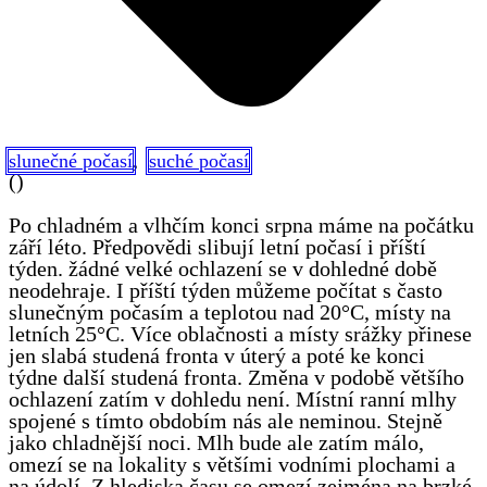
,
slunečné počasí
suché počasí
(
)
Po chladném a vlhčím konci srpna máme na počátku
září léto. Předpovědi slibují letní počasí i příští
týden. žádné velké ochlazení se v dohledné době
neodehraje. I příští týden můžeme počítat s často
slunečným počasím a teplotou nad 20°C, místy na
letních 25°C. Více oblačnosti a místy srážky přinese
jen slabá studená fronta v úterý a poté ke konci
týdne další studená fronta. Změna v podobě většího
ochlazení zatím v dohledu není. Místní ranní mlhy
spojené s tímto obdobím nás ale neminou. Stejně
jako chladnější noci. Mlh bude ale zatím málo,
omezí se na lokality s většími vodními plochami a
na údolí. Z hlediska času se omezí zejména na brzké