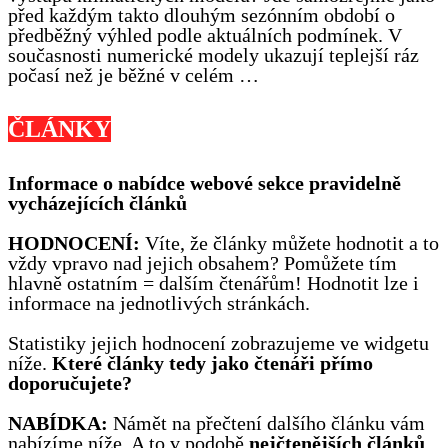
před každým takto dlouhým sezónním období o
předběžný výhled podle aktuálních podmínek. V
současnosti numerické modely ukazují teplejší ráz
počasí než je běžné v celém …
ČLÁNKY
Informace o nabídce webové sekce pravidelně
vycházejících článků
HODNOCENÍ:
Víte, že články můžete hodnotit a to
vždy vpravo nad jejich obsahem? Pomůžete tím
hlavně ostatním = dalším čtenářům! Hodnotit lze i
informace na jednotlivých stránkách.
Statistiky jejich hodnocení zobrazujeme ve widgetu
níže.
Které články tedy jako čtenáři přímo
doporučujete?
NABÍDKA:
Námět na přečtení dalšího článku vám
nabízíme níže. A to v podobě
nejčtenějších článků
,