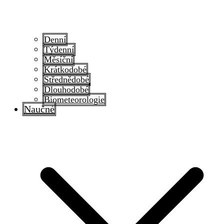
Denní
Týdenní
Měsíční
Krátkodobé
Střednědobé
Dlouhodobé
Biometeorologie
Naučné