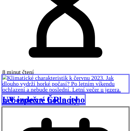
8 minut čtení
UV index v ČR a jeho nebezpečné hodnoty