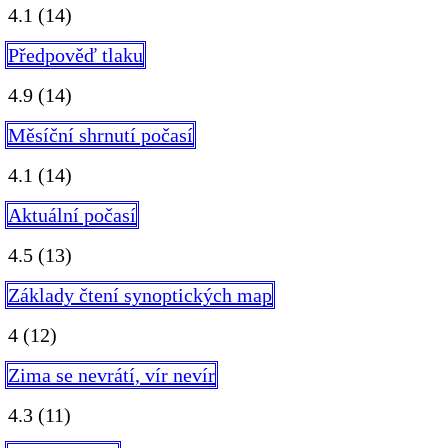
4.1
(14)
Předpověď tlaku
4.9
(14)
Měsíční shrnutí počasí
4.1
(14)
Aktuální počasí
4.5
(13)
Základy čtení synoptických map
4
(12)
Zima se nevrátí, vír nevír
4.3
(11)