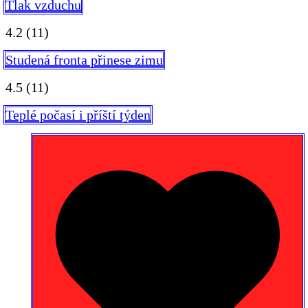
Tlak vzduchu
4.2
(11)
Studená fronta přinese zimu
4.5
(11)
Teplé počasí i příští týden