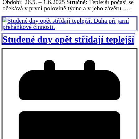
Období: 26.5. – 1.6.2025 Stručně: Teplejší počasí se
očekává v první polovině týdne a v jeho závěru. …
Studené dny opět střídají teplejší